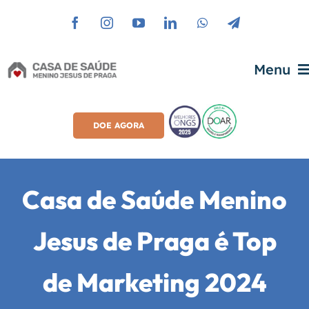
Ir
para
o
Menu
conteúdo
Home
DOE AGORA
Sobre A Casa
Casa de Saúde Menino
Transparência
Jesus de Praga é Top
Áreas De Atuação
de Marketing 2024
Imprensa