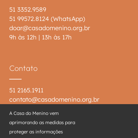
51 3352.9589
51 99572.8124 (WhatsApp)
doar@casadomenino.org.br
9h às 12h | 13h às 17h
Contato
51 2165.1911
contato@casadomenino.org.br
Rua Nelson Zang, 420
A Casa do Menino vem
CEP 91530-350
aprimorando as medidas para
Intercap – Porto Alegre/RS
proteger as informações