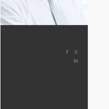
Ethel
Jensen
Research
Lead
Integer molestie eros at
urna sodales pharetra
quis vitae diam. Sed