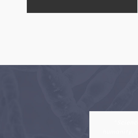
“Scienc
humanity, a