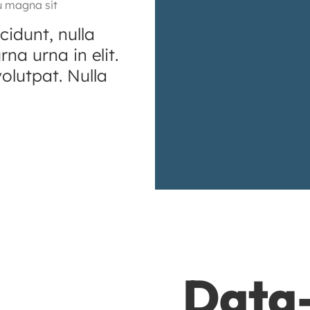
u magna sit
cidunt, nulla
na urna in elit.
olutpat. Nulla
Data