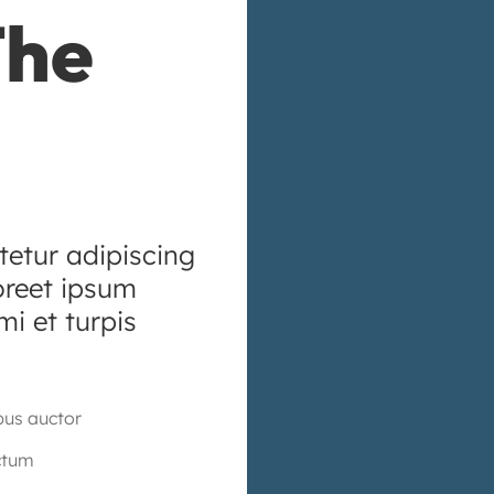
The
tetur adipiscing
aoreet ipsum
mi et turpis
bus auctor
ctum