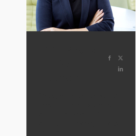
Lillie Reyes
CEO /
Founder
Integer molestie eros at
urna sodales pharetra
quis vitae diam. Sed
quis dui ultrices, suscipit
eros quis.