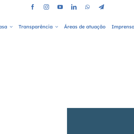
asa
Transparência
Áreas de atuação
Imprens
Full Columns