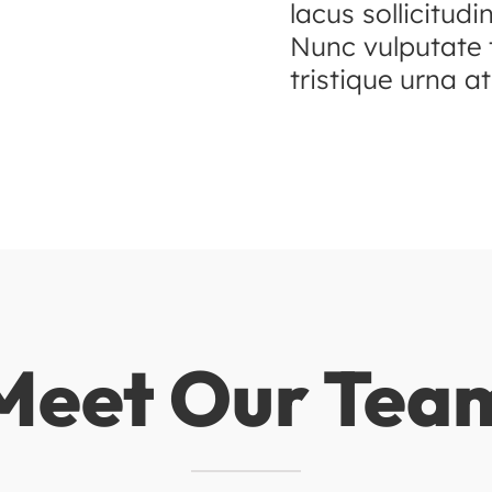
lacus sollicitudi
Nunc vulputate t
tristique urna at
Meet Our Tea