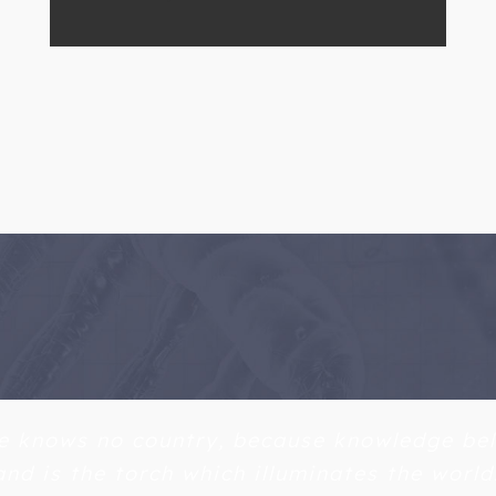
e knows no country, because knowledge be
nd is the torch which illuminates the world