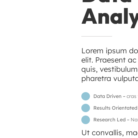
Analy
Lorem ipsum dol
elit. Praesent a
quis, vestibulum
pharetra vulputa
Data Driven –
cras 
Results Orientated
Research Led –
Nam
Ut convallis, ma