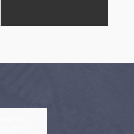
quis dui ultrices, suscipit
eros quis.
longs to
. Science is