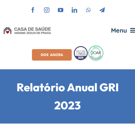
Ir
para
o
Menu
conteúdo
Home
DOE AGORA
Sobre A Casa
Relatório Anual GRI
Transparência
2023
Áreas De Atuação
Imprensa