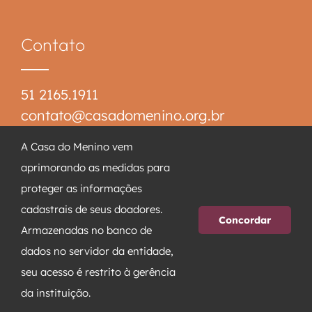
Contato
51 2165.1911
contato@casadomenino.org.br
Rua Nelson Zang, 420
A Casa do Menino vem
CEP 91530-350
aprimorando as medidas para
Intercap – Porto Alegre/RS
proteger as informações
cadastrais de seus doadores.
Concordar
© 2026 Casa de Saúde Menino
Armazenadas no banco de
Jesus de Praga | Todos os direitos
dados no servidor da entidade,
reservados | Desenvolvido por
seu acesso é restrito à gerência
MD18 Agência Digital
da instituição.