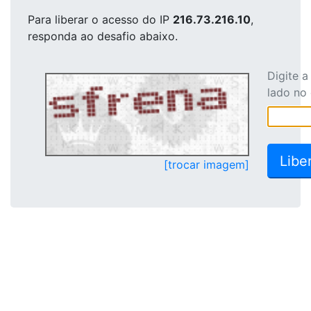
Para liberar o acesso
do IP
216.73.216.10
,
responda ao desafio abaixo.
Digite 
lado no
[trocar imagem]